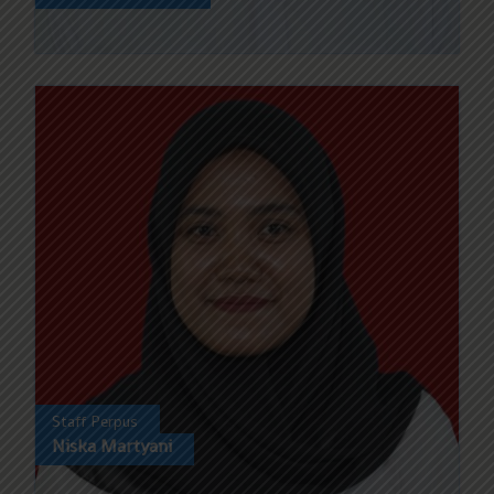
Staff Perpus
Niska Martyani