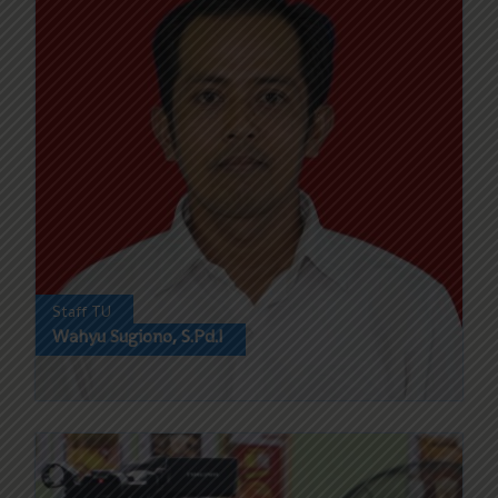
Staff TU
Wahyu Sugiono, S.Pd.I