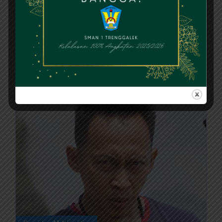
Penjaga Ketertiban
Andiek Setyawan