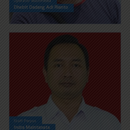
Operator Multimedia
Dhebit Dadang Adi Rianto
Staff Perpus
Indra Maintanata