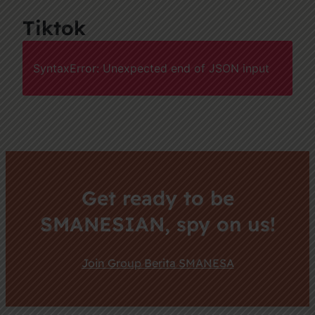
Tiktok
SyntaxError: Unexpected end of JSON input
Get ready to be
SMANESIAN, spy on us!
Join Group Berita SMANESA