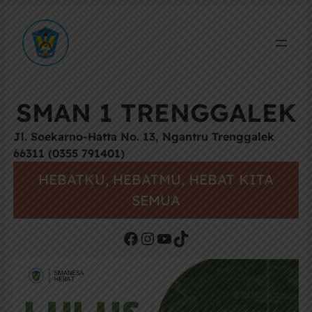
SMAN 1 TRENGGALEK
Jl. Soekarno-Hatta No. 13, Ngantru Trenggalek
66311 (0355 791401)
HEBATKU, HEBATMU, HEBAT KITA
SEMUA
Facebook
Instagram
YouTube
TikTok