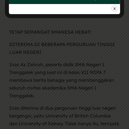
TETAP SEMANGAT SMANESA HEBAT!
DITERIMA DI BEBERAPA PERGURUAN TINGGI
LUAR NEGERI
Inas Az Zahroh, peserta didik SMA Negeri 1
Trenggalek yang saat ini di kelas XII MIPA 7
membawa berita bahagia yang membanggakan
seluruh civitas akademika SMA Negeri 1
Trenggalek.
Inas diterima di dua perguruan tinggi luar negeri
bergengsi, yaitu University of British Columbia
dan University of Sidney. Tidak hanya itu, ternyata